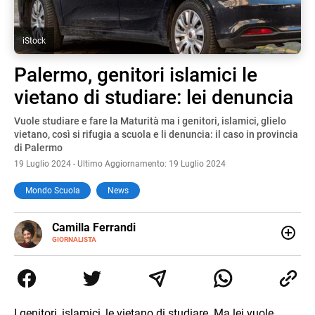
iStock
Palermo, genitori islamici le
vietano di studiare: lei denuncia
Vuole studiare e fare la Maturità ma i genitori, islamici, glielo
vietano, così si rifugia a scuola e li denuncia: il caso in provincia
di Palermo
19 Luglio 2024 - Ultimo Aggiornamento: 19 Luglio 2024
Mondo Scuola
News
E-
Camilla Ferrandi
MAIL
LINKEDIN
GIORNALISTA
Nata e cresciuta a Grosseto, sono una giornalista
pubblicista laureata in Scienze politiche. Nel 2016 decido
di trasformare la passione per la scrittura in un lavoro, e
da lì non mi sono più fermata. L’attualità è il mio pane
quotidiano, i libri la mia via per evadere e viaggiare con la
I genitori, islamici, le vietano di studiare. Ma lei vuole