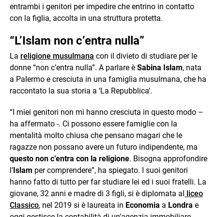
entrambi i genitori per impedire che entrino in contatto
con la figlia, accolta in una struttura protetta.
“L’Islam non c’entra nulla”
La
religione musulmana
con il divieto di studiare per le
donne “non c’entra nulla”. A parlare è
Sabina Islam
, nata
a Palermo e cresciuta in una famiglia musulmana, che ha
raccontato la sua storia a ‘La Repubblica’.
“I miei genitori non mi hanno cresciuta in questo modo –
ha affermato -. Ci possono essere famiglie con la
mentalità molto chiusa che pensano magari che le
ragazze non possano avere un futuro indipendente, ma
questo non c’entra con la religione
. Bisogna approfondire
l’
Islam
per comprendere”, ha spiegato. I suoi genitori
hanno fatto di tutto per far studiare lei ed i suoi fratelli. La
giovane, 32 anni e madre di 3 figli, si è diplomata al
liceo
Classico
, nel 2019 si è laureata in
Economia
a
Londra
e
oggi gestisce la contabilità di un’agenzia immobiliare.