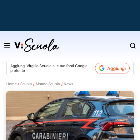
Salta
al
contenuto
Aggiungi
Virgilio Scuola
alle tue fonti Google
Aggiungi
preferite
v
Home
Scuola
Mondo Scuola
News
i