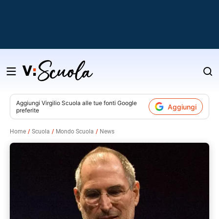
Salta
al
contenuto
Aggiungi
Virgilio Scuola
alle tue fonti Google
Aggiungi
preferite
v
Home
Scuola
Mondo Scuola
News
i