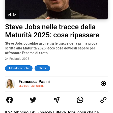
ANSA
Steve Jobs nelle tracce della
Maturità 2025: cosa ripassare
Steve Jobs potrebbe uscire tra le tracce della prima prova
scritta alla Maturità 2025: ecco cosa dovresti sapere per
affrontare l'esame di Stato
24 Febbraio 2025
Mondo Scuola
News
E-
Francesca Pasini
MAIL
SEO CONTENT WRITER
Content Writer laureata in Economia e Gestione delle Arti
e delle Attività Culturali, vivo tra l'Italia e la Spagna. Amo
le diverse sfumature dell'informazione e quelle storie di
vita che parlano di luoghi, viaggi unici, cultura e lifestyle,
che trasformo in parole scritte per lavoro e per passione.
Il 24 febbraio 1955 nasceva
Steve Jobs
, colui che ha