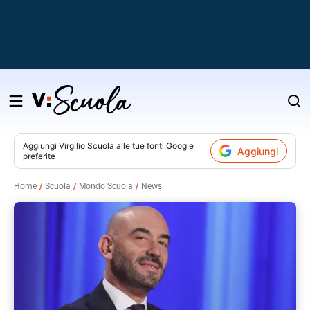
Salta
al
contenuto
Aggiungi
Virgilio Scuola
alle tue fonti Google
Aggiungi
preferite
v
Home
Scuola
Mondo Scuola
News
i