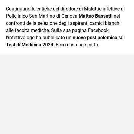
quotidiano, i libri la mia via per evadere e viaggiare con la
Continuano le critiche del direttore di Malattie infettive al
mente.
Policlinico San Martino di Genova
Matteo Bassetti
nei
confronti della selezione degli aspiranti camici bianchi
alle facoltà mediche. Sulla sua pagina Facebook
l’infettivologo ha pubblicato un
nuovo post polemico
sul
Test di Medicina 2024
. Ecco cosa ha scritto.