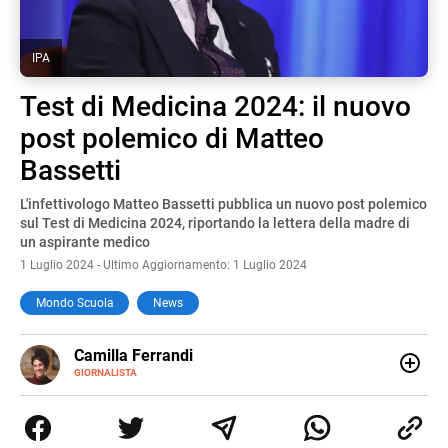
IPA
Test di Medicina 2024: il nuovo
post polemico di Matteo
Bassetti
L'infettivologo Matteo Bassetti pubblica un nuovo post polemico
sul Test di Medicina 2024, riportando la lettera della madre di
un aspirante medico
1 Luglio 2024 - Ultimo Aggiornamento: 1 Luglio 2024
Mondo Scuola
News
E-
Camilla Ferrandi
MAIL
LINKEDIN
GIORNALISTA
Nata e cresciuta a Grosseto, sono una giornalista
pubblicista laureata in Scienze politiche. Nel 2016 decido
di trasformare la passione per la scrittura in un lavoro, e
da lì non mi sono più fermata. L’attualità è il mio pane