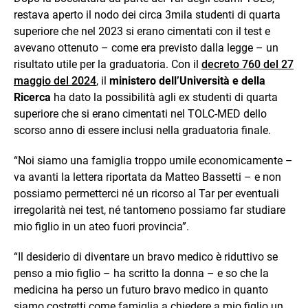
restava aperto il nodo dei circa 3mila studenti di quarta
superiore che nel 2023 si erano cimentati con il test e
avevano ottenuto – come era previsto dalla legge – un
risultato utile per la graduatoria. Con il
decreto 760 del 27
maggio del 2024
, il
ministero dell’Università e della
Ricerca
ha dato la possibilità agli ex studenti di quarta
superiore che si erano cimentati nel TOLC-MED dello
scorso anno di essere inclusi nella graduatoria finale.
“Noi siamo una famiglia troppo umile economicamente –
va avanti la lettera riportata da Matteo Bassetti – e non
possiamo permetterci né un ricorso al Tar per eventuali
irregolarità nei test, né tantomeno possiamo far studiare
mio figlio in un ateo fuori provincia”.
“Il desiderio di diventare un bravo medico è riduttivo se
penso a mio figlio – ha scritto la donna – e so che la
medicina ha perso un futuro bravo medico in quanto
siamo costretti come famiglia a chiedere a mio figlio un