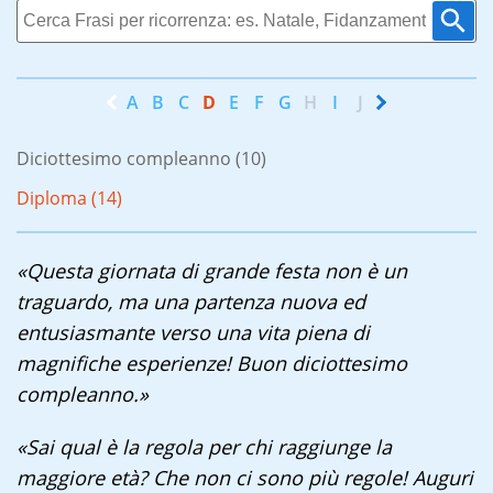
A
B
C
D
E
F
G
H
I
J
K
L
M
N
Diciottesimo compleanno (10)
Diploma (14)
«Questa giornata di grande festa non è un
traguardo, ma una partenza nuova ed
entusiasmante verso una vita piena di
magnifiche esperienze! Buon diciottesimo
compleanno.»
«Sai qual è la regola per chi raggiunge la
maggiore età? Che non ci sono più regole! Auguri