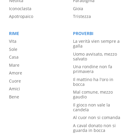
Neofita
Paradigma
Iconoclasta
Gioia
Apotropaico
Tristezza
RIME
PROVERBI
Vita
La verità vien sempre a
galla
Sole
Uomo avvisato, mezzo
Casa
salvato
Mare
Una rondine non fa
primavera
Amore
Il mattino ha l'oro in
Cuore
bocca
Amici
Mal comune, mezzo
Bene
gaudio
Il gioco non vale la
candela
Al cuor non si comanda
A caval donato non si
guarda in bocca