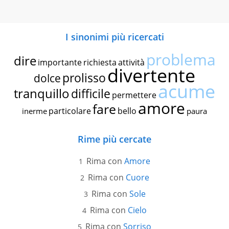
I sinonimi più ricercati
problema
dire
importante
richiesta
attività
divertente
prolisso
dolce
acume
tranquillo
difficile
permettere
amore
fare
particolare
bello
inerme
paura
Rime più cercate
Rima con
Amore
Rima con
Cuore
Rima con
Sole
Rima con
Cielo
Rima con
Sorriso