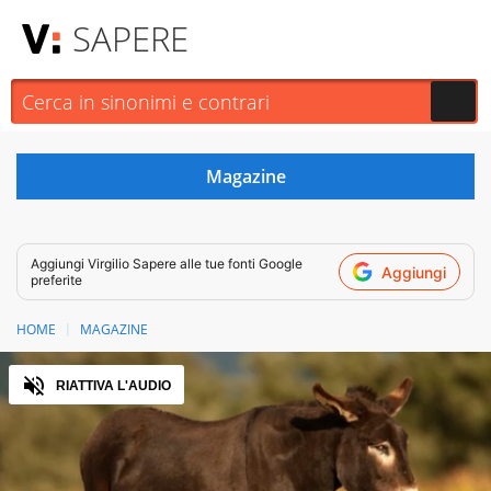
SAPERE
Aggiungi
Virgilio Sapere
alle tue fonti Google
Aggiungi
preferite
HOME
MAGAZINE
Audio
RIATTIVA L'AUDIO