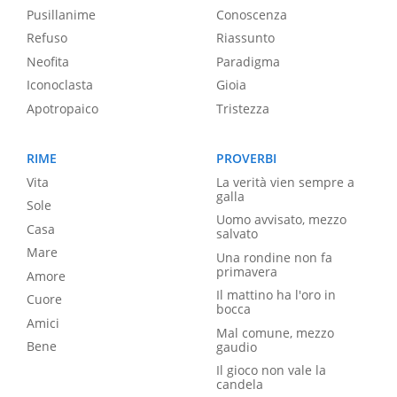
Pusillanime
Conoscenza
Refuso
Riassunto
Neofita
Paradigma
Iconoclasta
Gioia
Apotropaico
Tristezza
RIME
PROVERBI
Vita
La verità vien sempre a
galla
Sole
Uomo avvisato, mezzo
Casa
salvato
Mare
Una rondine non fa
primavera
Amore
Il mattino ha l'oro in
Cuore
bocca
Amici
Mal comune, mezzo
Bene
gaudio
Il gioco non vale la
candela