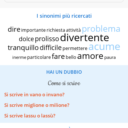
I sinonimi più ricercati
problema
dire
importante
richiesta
attività
divertente
prolisso
dolce
acume
tranquillo
difficile
permettere
amore
fare
particolare
bello
inerme
paura
HAI UN DUBBIO
come si scrive
Si scrive in vano o invano?
Si scrive miglione o milione?
Si scrive lassu o lassù?