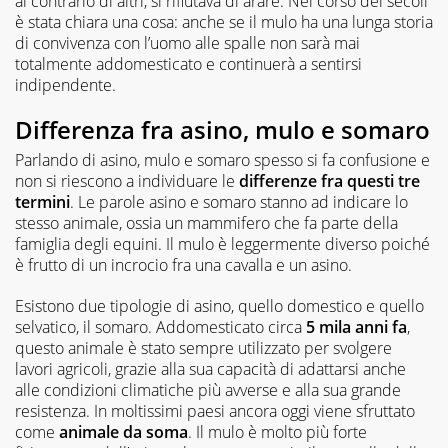
al contrario di altri, si rifiutava di arare. Nel corso dei secoli
è stata chiara una cosa: anche se il mulo ha una lunga storia
di convivenza con l’uomo alle spalle non sarà mai
totalmente addomesticato e continuerà a sentirsi
indipendente.
Differenza fra asino, mulo e somaro
Parlando di asino, mulo e somaro spesso si fa confusione e
non si riescono a individuare le
differenze fra questi tre
termini
. Le parole asino e somaro stanno ad indicare lo
stesso animale, ossia un mammifero che fa parte della
famiglia degli equini. Il mulo è leggermente diverso poiché
è frutto di un incrocio fra una cavalla e un asino.
Esistono due tipologie di asino, quello domestico e quello
selvatico, il somaro. Addomesticato circa
5 mila anni fa
,
questo animale è stato sempre utilizzato per svolgere
lavori agricoli, grazie alla sua capacità di adattarsi anche
alle condizioni climatiche più avverse e alla sua grande
resistenza. In moltissimi paesi ancora oggi viene sfruttato
come
animale da soma
. Il mulo è molto più forte