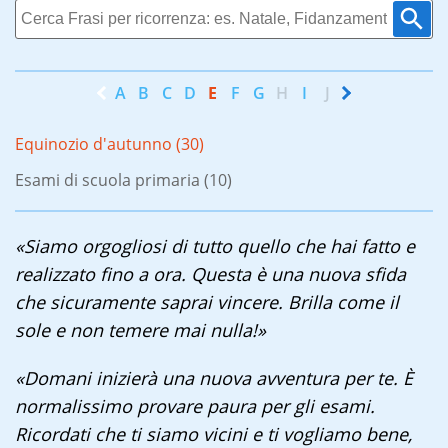
A
B
C
D
E
F
G
H
I
J
K
L
M
N
Equinozio d'autunno (30)
Esami di scuola primaria (10)
«Siamo orgogliosi di tutto quello che hai fatto e
realizzato fino a ora. Questa è una nuova sfida
che sicuramente saprai vincere. Brilla come il
sole e non temere mai nulla!»
«Domani inizierà una nuova avventura per te. È
normalissimo provare paura per gli esami.
Ricordati che ti siamo vicini e ti vogliamo bene,