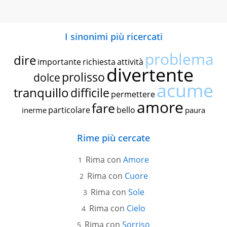
I sinonimi più ricercati
problema
dire
importante
richiesta
attività
divertente
prolisso
dolce
acume
tranquillo
difficile
permettere
amore
fare
particolare
bello
inerme
paura
Rime più cercate
Rima con
Amore
Rima con
Cuore
Rima con
Sole
Rima con
Cielo
Rima con
Sorriso