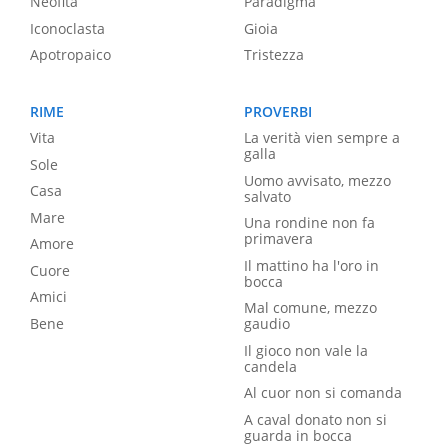
Neofita
Paradigma
Iconoclasta
Gioia
Apotropaico
Tristezza
RIME
PROVERBI
Vita
La verità vien sempre a
galla
Sole
Uomo avvisato, mezzo
Casa
salvato
Mare
Una rondine non fa
primavera
Amore
Il mattino ha l'oro in
Cuore
bocca
Amici
Mal comune, mezzo
Bene
gaudio
Il gioco non vale la
candela
Al cuor non si comanda
A caval donato non si
guarda in bocca