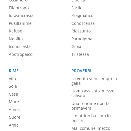
Filantropo
Facile
Idiosincrasia
Pragmatico
Pusillanime
Conoscenza
Refuso
Riassunto
Neofita
Paradigma
Iconoclasta
Gioia
Apotropaico
Tristezza
RIME
PROVERBI
Vita
La verità vien sempre a
galla
Sole
Uomo avvisato, mezzo
Casa
salvato
Mare
Una rondine non fa
primavera
Amore
Il mattino ha l'oro in
Cuore
bocca
Amici
Mal comune, mezzo