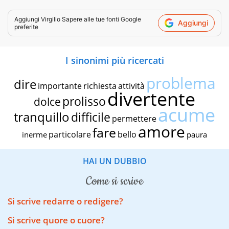
Aggiungi
Virgilio Sapere
alle tue fonti Google
Aggiungi
preferite
I sinonimi più ricercati
problema
dire
importante
richiesta
attività
divertente
prolisso
dolce
acume
tranquillo
difficile
permettere
amore
fare
particolare
bello
inerme
paura
HAI UN DUBBIO
come si scrive
Si scrive redarre o redigere?
Si scrive quore o cuore?