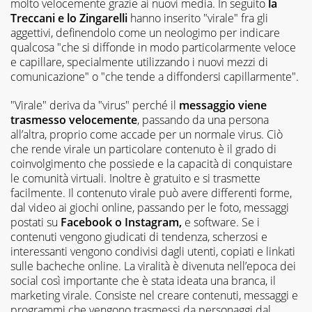
molto velocemente grazie ai nuovi media. In seguito
la
Treccani e lo Zingarelli
hanno inserito "virale" fra gli
aggettivi, definendolo come un neologimo per indicare
qualcosa "che si diffonde in modo particolarmente veloce
e capillare, specialmente utilizzando i nuovi mezzi di
comunicazione" o "che tende a diffondersi capillarmente".
"Virale" deriva da "virus" perché il
messaggio viene
trasmesso velocemente
, passando da una persona
all’altra, proprio come accade per un normale virus. Ciò
che rende virale un particolare contenuto è il grado di
coinvolgimento che possiede e la capacità di conquistare
le comunità virtuali. Inoltre è gratuito e si trasmette
facilmente. Il contenuto virale può avere differenti forme,
dal video ai giochi online, passando per le foto, messaggi
postati su
Facebook o Instagram,
e software. Se i
contenuti vengono giudicati di tendenza, scherzosi e
interessanti vengono condivisi dagli utenti, copiati e linkati
sulle bacheche online. La viralità è divenuta nell’epoca dei
social così importante che è stata ideata una branca, il
marketing virale. Consiste nel creare contenuti, messaggi e
programmi che vengono trasmessi da personaggi dal