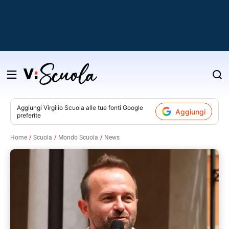
Salta
al
contenuto
Aggiungi
Virgilio Scuola
alle tue fonti Google
Aggiungi
preferite
v
Home
Scuola
Mondo Scuola
News
i