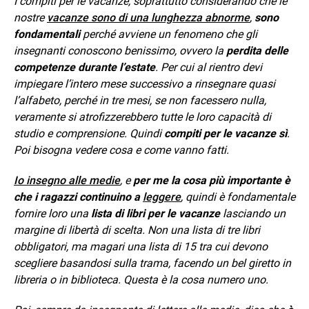
I compiti per le vacanze, soprattutto considerando che le
nostre
vacanze sono di una lunghezza abnorme
,
sono
fondamentali
perché avviene un fenomeno che gli
insegnanti conoscono benissimo, ovvero la
perdita delle
competenze durante l’estate
. Per cui al rientro devi
impiegare l’intero mese successivo a rinsegnare quasi
l’alfabeto, perché in tre mesi, se non facessero nulla,
veramente si atrofizzerebbero tutte le loro capacità di
studio e comprensione. Quindi
compiti per le vacanze sì
.
Poi bisogna vedere cosa e come vanno fatti.
Io insegno alle medie
, e
per me la cosa più importante è
che i ragazzi continuino a
leggere
, quindi è fondamentale
fornire loro una
lista di libri per le vacanze
lasciando un
margine di libertà di scelta. Non una lista di tre libri
obbligatori, ma magari una lista di 15 tra cui devono
scegliere basandosi sulla trama, facendo un bel giretto in
libreria o in biblioteca. Questa è la cosa numero uno.