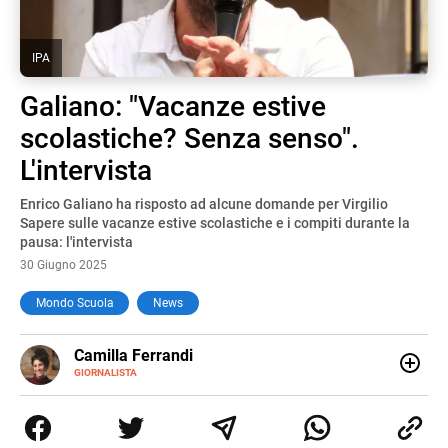
IPA
Galiano: "Vacanze estive
scolastiche? Senza senso".
L'intervista
Enrico Galiano ha risposto ad alcune domande per Virgilio
Sapere sulle vacanze estive scolastiche e i compiti durante la
pausa: l'intervista
30 Giugno 2025
Mondo Scuola
News
E-
Camilla Ferrandi
MAIL
LINKEDIN
GIORNALISTA
Nata e cresciuta a Grosseto, sono una giornalista
pubblicista laureata in Scienze politiche. Nel 2016 decido
di trasformare la passione per la scrittura in un lavoro, e
da lì non mi sono più fermata. L’attualità è il mio pane