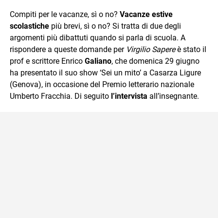
quotidiano, i libri la mia via per evadere e viaggiare con la
Compiti per le vacanze, sì o no?
Vacanze estive
mente.
scolastiche
più brevi, sì o no? Si tratta di due degli
argomenti più dibattuti quando si parla di scuola. A
rispondere a queste domande per
Virgilio Sapere
è stato il
prof e scrittore Enrico
Galiano
, che domenica 29 giugno
ha presentato il suo show ‘Sei un mito’ a Casarza Ligure
(Genova), in occasione del Premio letterario nazionale
Umberto Fracchia. Di seguito
l’intervista
all’insegnante.