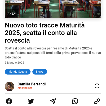
ANSA
Nuovo toto tracce Maturità
2025, scatta il conto alla
rovescia
Scatta il conto alla rovescia per l'esame di Maturità 2025 e
cresce l'attesa sui possibili temi della prima prova: ecco il nuovo
toto tracce
5 Maggio 2025
Mondo Scuola
News
E-
Camilla Ferrandi
MAIL
LINKEDIN
GIORNALISTA
Nata e cresciuta a Grosseto, sono una giornalista
pubblicista laureata in Scienze politiche. Nel 2016 decido
di trasformare la passione per la scrittura in un lavoro, e
da lì non mi sono più fermata. L’attualità è il mio pane