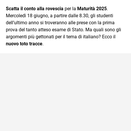
quotidiano, i libri la mia via per evadere e viaggiare con la
Scatta il conto alla rovescia
per la
Maturità 2025
.
mente.
Mercoledì 18 giugno, a partire dalle 8.30, gli studenti
dell’ultimo anno si troveranno alle prese con la prima
prova del tanto atteso esame di Stato. Ma quali sono gli
argomenti più gettonati per il tema di italiano? Ecco il
nuovo toto tracce
.