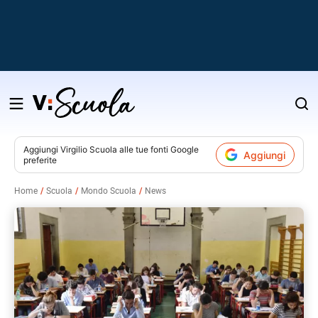
Salta
al
contenuto
Aggiungi
Virgilio Scuola
alle tue fonti Google
Aggiungi
preferite
v
Home
Scuola
Mondo Scuola
News
i