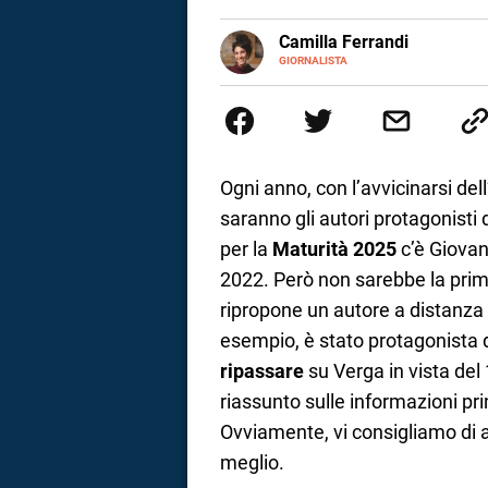
a
E-
Camilla Ferrandi
MAIL
LINKEDIN
GIORNALISTA
Nata e cresciuta a Grosseto, so
correnze
Nel 2016 decido di trasformare l
più fermata. L’attualità è il mio
la mente.
Ogni anno, con l’avvicinarsi dell
saranno gli autori protagonisti d
per la
Maturità 2025
c’è Giova
2022. Però non sarebbe la prima
ripropone un autore a distanza
esempio, è stato protagonista d
ripassare
su Verga in vista de
riassunto sulle informazioni pri
Ovviamente, vi consigliamo di a
meglio.