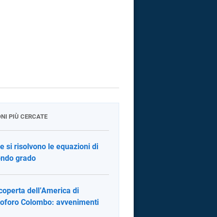
ONI PIÙ CERCATE
 si risolvono le equazioni di
ndo grado
coperta dell’America di
toforo Colombo: avvenimenti