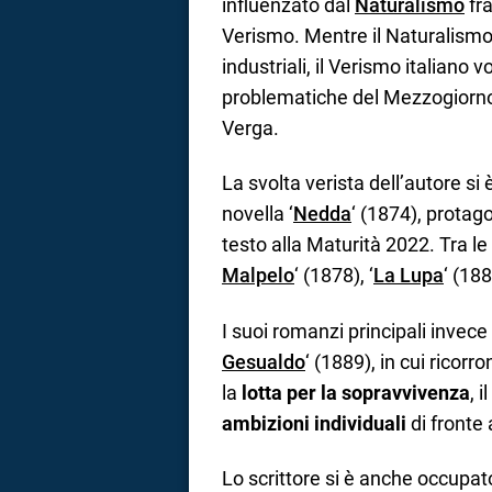
influenzato dal
Naturalismo
fra
Verismo. Mentre il Naturalismo
industriali, il Verismo italiano v
problematiche del Mezzogiorno. 
Verga.
La svolta verista dell’autore si
novella ‘
Nedda
‘ (1874), protago
testo alla Maturità 2022. Tra le
Malpelo
‘ (1878), ‘
La Lupa
‘ (188
I suoi romanzi principali invece
Gesualdo
‘ (1889), in cui ricor
la
lotta per la sopravvivenza
, il
ambizioni individuali
di fronte 
Lo scrittore si è anche occupat