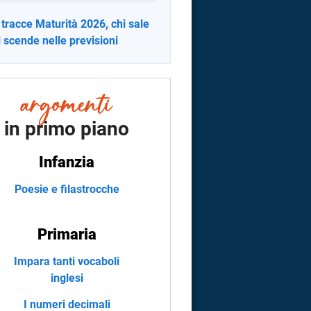
 tracce Maturità 2026, chi sale
i scende nelle previsioni
in primo piano
Infanzia
Poesie e filastrocche
Primaria
Impara tanti vocaboli
inglesi
I numeri decimali