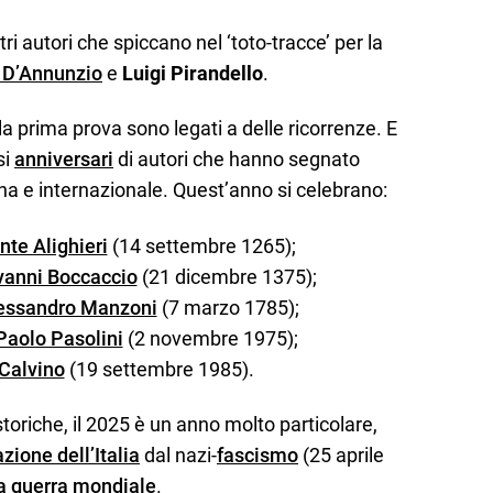
ltri autori che spiccano nel ‘toto-tracce’ per la
 D’Annunzio
e
Luigi Pirandello
.
a prima prova sono legati a delle ricorrenze. E
si
anniversari
di autori che hanno segnato
na e internazionale. Quest’anno si celebrano:
nte Alighieri
(14 settembre 1265);
vanni Boccaccio
(21 dicembre 1375);
essandro Manzoni
(7 marzo 1785);
Paolo Pasolini
(2 novembre 1975);
 Calvino
(19 settembre 1985).
toriche, il 2025 è un anno molto particolare,
zione dell’Italia
dal nazi-
fascismo
(25 aprile
 guerra mondiale
.