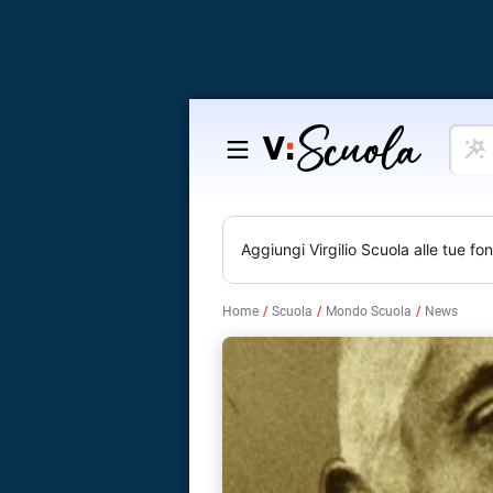
Cosa
Salta
vuoi
al
impar
contenuto
Aggiungi
Virgilio Scuola
alle tue fon
Home
Scuola
Mondo Scuola
News