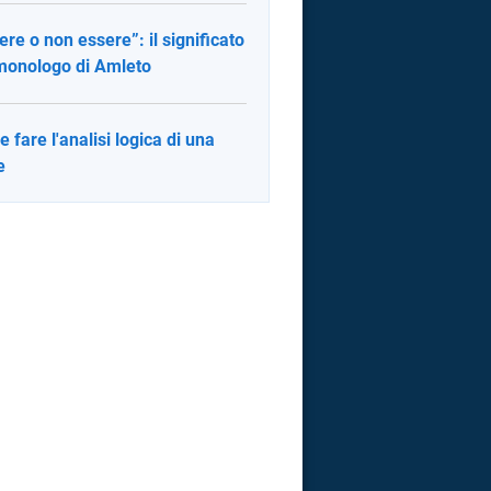
ere o non essere”: il significato
monologo di Amleto
 fare l'analisi logica di una
e