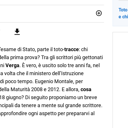
Toto
e ch
no una giornalista pubblicista laureata in Scienze politiche.
a passione per la scrittura in un lavoro, e da lì non mi sono
 pane quotidiano, i libri la mia via per evadere e viaggiare con
’esame di Stato, parte il toto-
tracce
: chi
ella prima prova? Tra gli scrittori più gettonati
nni
Verga
. È vero, è uscito solo tre anni fa, nel
 volta che il ministero dell’Istruzione
 di poco tempo. Eugenio Montale, per
ella Maturità 2008 e 2012. E allora,
cosa
l 18 giugno? Di seguito proponiamo un breve
ncipali da tenere a mente sul grande scrittore.
pprofondire ogni aspetto per prepararvi al