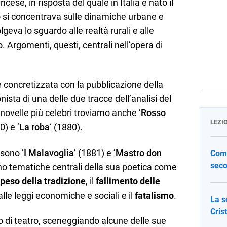
ncese, in risposta del quale in Italia è nato il
 si concentrava sulle dinamiche urbane e
olgeva lo sguardo alle realtà rurali e alle
Argomenti, questi, centrali nell’opera di
 è concretizzata con la pubblicazione della
nista di una delle due tracce dell’analisi del
 novelle più celebri troviamo anche ‘
Rosso
LEZI
0) e ‘
La roba
‘ (1880).
 sono ‘
I Malavoglia
‘ (1881) e ‘
Mastro don
Come
seco
rono tematiche centrali della sua poetica come
peso della tradizione
, il
fallimento delle
alle leggi economiche e sociali e il
fatalismo
.
La s
Cris
o di teatro, sceneggiando alcune delle sue