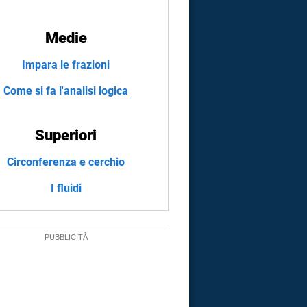
Medie
Impara le frazioni
Come si fa l'analisi logica
Superiori
Circonferenza e cerchio
I fluidi