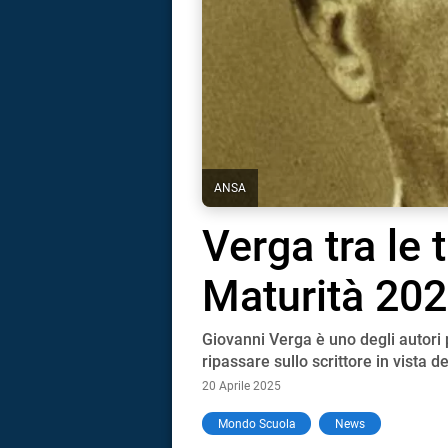
ANSA
Verga tra le 
Maturità 202
Giovanni Verga è uno degli autori 
ripassare sullo scrittore in vista d
20 Aprile 2025
i
Mondo Scuola
News
tografico