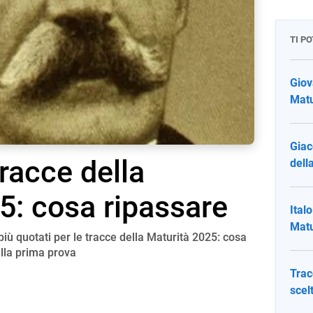
TI P
Giov
Matu
Giac
tracce della
dell
5: cosa ripassare
Ital
Matu
più quotati per le tracce della Maturità 2025: cosa
ella prima prova
Trac
scel