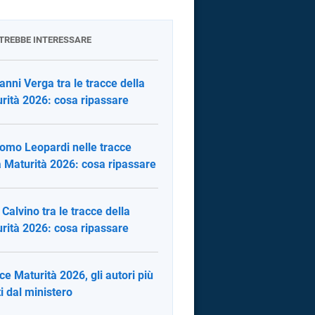
OTREBBE INTERESSARE
anni Verga tra le tracce della
rità 2026: cosa ripassare
omo Leopardi nelle tracce
a Maturità 2026: cosa ripassare
o Calvino tra le tracce della
rità 2026: cosa ripassare
ce Maturità 2026, gli autori più
ti dal ministero