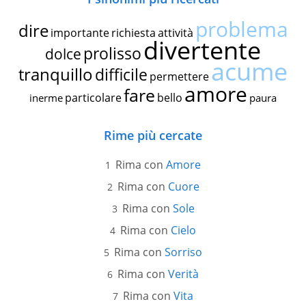
problema
dire
importante
richiesta
attività
divertente
prolisso
dolce
acume
tranquillo
difficile
permettere
amore
fare
particolare
bello
inerme
paura
Rime più cercate
Rima con
Amore
Rima con
Cuore
Rima con
Sole
Rima con
Cielo
Rima con
Sorriso
Rima con
Verità
Rima con
Vita