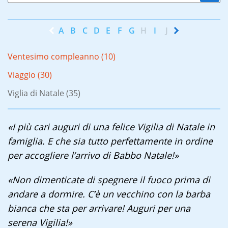
A
B
C
D
E
F
G
H
I
J
K
L
M
N
Ventesimo compleanno (10)
Viaggio (30)
Viglia di Natale (35)
«I più cari auguri di una felice Vigilia di Natale in
famiglia. E che sia tutto perfettamente in ordine
per accogliere l’arrivo di Babbo Natale!»
«Non dimenticate di spegnere il fuoco prima di
andare a dormire. C’è un vecchino con la barba
bianca che sta per arrivare! Auguri per una
serena Vigilia!»