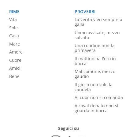
RIME
PROVERBI
Vita
La verità vien sempre a
galla
Sole
Uomo avvisato, mezzo
Casa
salvato
Mare
Una rondine non fa
primavera
Amore
Il mattino ha l'oro in
Cuore
bocca
Amici
Mal comune, mezzo
Bene
gaudio
Il gioco non vale la
candela
Al cuor non si comanda
A caval donato non si
guarda in bocca
Seguici su