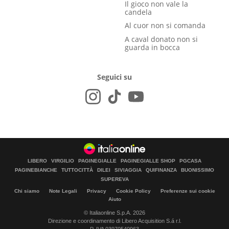
Il gioco non vale la
candela
Al cuor non si comanda
A caval donato non si
guarda in bocca
Seguici su
LIBERO
VIRGILIO
PAGINEGIALLE
PAGINEGIALLE SHOP
PGCASA
PAGINEBIANCHE
TUTTOCITTÀ
DILEI
SIVIAGGIA
QUIFINANZA
BUONISSIMO
SUPEREVA
Chi siamo
Note Legali
Privacy
Cookie Policy
Preferenze sui cookie
Aiuto
© Italiaonline S.p.A. 2026
Direzione e coordinamento di Libero Acquisition S.á r.l.