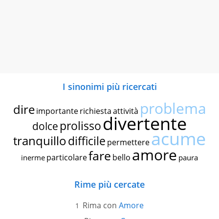
I sinonimi più ricercati
problema
dire
importante
richiesta
attività
divertente
prolisso
dolce
acume
tranquillo
difficile
permettere
amore
fare
particolare
bello
inerme
paura
Rime più cercate
Rima con
Amore