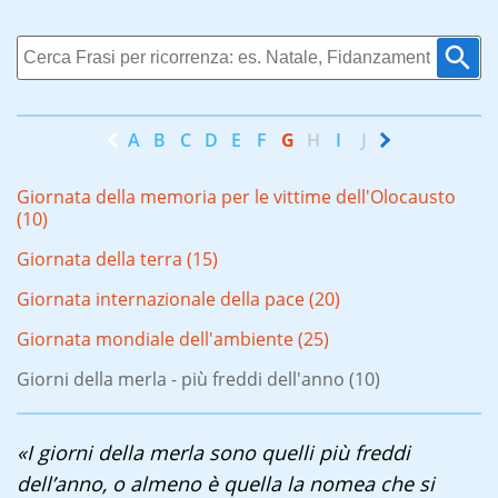
A
B
C
D
E
F
G
H
I
J
K
L
M
N
Giornata della memoria per le vittime dell'Olocausto
(10)
Giornata della terra (15)
Giornata internazionale della pace (20)
Giornata mondiale dell'ambiente (25)
Giorni della merla - più freddi dell'anno (10)
«I giorni della merla sono quelli più freddi
dell’anno, o almeno è quella la nomea che si