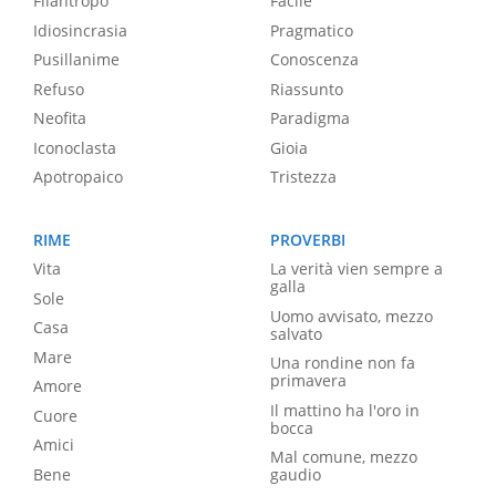
Filantropo
Facile
Idiosincrasia
Pragmatico
Pusillanime
Conoscenza
Refuso
Riassunto
Neofita
Paradigma
Iconoclasta
Gioia
Apotropaico
Tristezza
RIME
PROVERBI
Vita
La verità vien sempre a
galla
Sole
Uomo avvisato, mezzo
Casa
salvato
Mare
Una rondine non fa
primavera
Amore
Il mattino ha l'oro in
Cuore
bocca
Amici
Mal comune, mezzo
Bene
gaudio