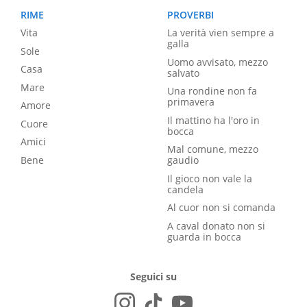
RIME
PROVERBI
Vita
La verità vien sempre a
galla
Sole
Uomo avvisato, mezzo
Casa
salvato
Mare
Una rondine non fa
primavera
Amore
Il mattino ha l'oro in
Cuore
bocca
Amici
Mal comune, mezzo
Bene
gaudio
Il gioco non vale la
candela
Al cuor non si comanda
A caval donato non si
guarda in bocca
Seguici su