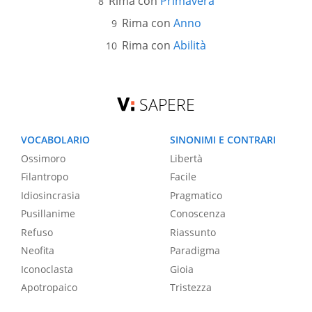
Rima con
Primavera
Rima con
Anno
Rima con
Abilità
SAPERE
VOCABOLARIO
SINONIMI E CONTRARI
Ossimoro
Libertà
Filantropo
Facile
Idiosincrasia
Pragmatico
Pusillanime
Conoscenza
Refuso
Riassunto
Neofita
Paradigma
Iconoclasta
Gioia
Apotropaico
Tristezza