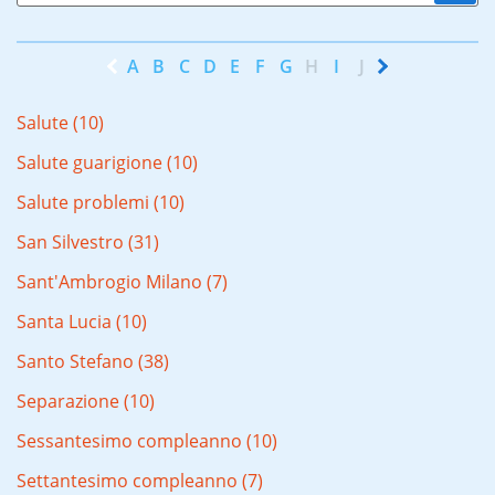
A
B
C
D
E
F
G
H
I
J
K
L
M
N
Salute (10)
Salute guarigione (10)
Salute problemi (10)
San Silvestro (31)
Sant'Ambrogio Milano (7)
Santa Lucia (10)
Santo Stefano (38)
Separazione (10)
Sessantesimo compleanno (10)
Settantesimo compleanno (7)