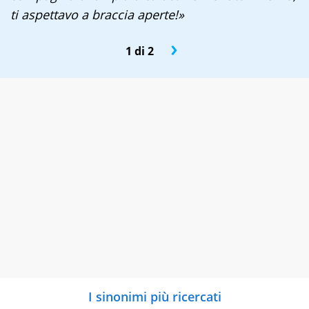
ti aspettavo a braccia aperte!»
›
1 di 2
I sinonimi più ricercati