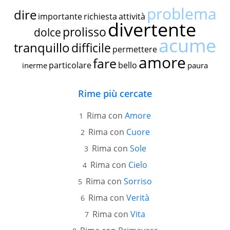
problema
dire
importante
richiesta
attività
divertente
prolisso
dolce
acume
tranquillo
difficile
permettere
amore
fare
particolare
bello
inerme
paura
Rime più cercate
Rima con
Amore
Rima con
Cuore
Rima con
Sole
Rima con
Cielo
Rima con
Sorriso
Rima con
Verità
Rima con
Vita